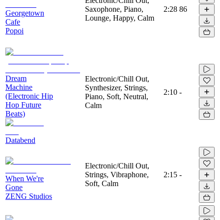
Electronic/Chill Out,
Saxophone, Piano,
2:28
86
Georgetown
Lounge, Happy, Calm
Cafe
Popoi
Dream
Electronic/Chill Out,
Machine
Synthesizer, Strings,
2:10
-
(Electronic Hip
Piano, Soft, Neutral,
Hop Future
Calm
Beats)
Databend
Electronic/Chill Out,
Strings, Vibraphone,
2:15
-
When We're
Soft, Calm
Gone
ZENG Studios