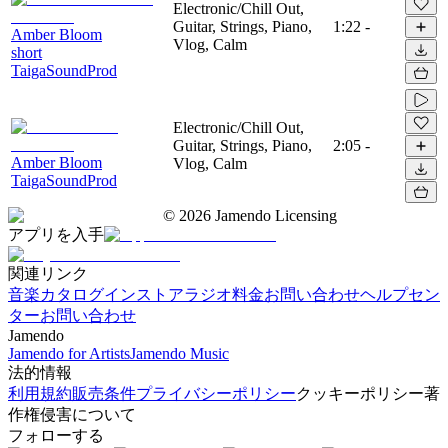
Electronic/Chill Out,
Guitar, Strings, Piano,
1:22
-
Amber Bloom
Vlog, Calm
short
TaigaSoundProd
Electronic/Chill Out,
Guitar, Strings, Piano,
2:05
-
Amber Bloom
Vlog, Calm
TaigaSoundProd
©
2026
Jamendo Licensing
アプリを入手
関連リンク
音楽カタログ
インストアラジオ
料金
お問い合わせ
ヘルプセン
ター
お問い合わせ
Jamendo
Jamendo for Artists
Jamendo Music
法的情報
利用規約
販売条件
プライバシーポリシー
クッキーポリシー
著
作権侵害について
フォローする