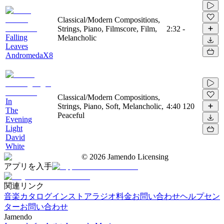
Classical/Modern Compositions,
Strings, Piano, Filmscore, Film,
2:32
-
Falling
Melancholic
Leaves
AndromedaX8
Classical/Modern Compositions,
In
Strings, Piano, Soft, Melancholic,
4:40
120
The
Peaceful
Evening
Light
David
White
©
2026
Jamendo Licensing
アプリを入手
関連リンク
音楽カタログ
インストアラジオ
料金
お問い合わせ
ヘルプセン
ター
お問い合わせ
Jamendo