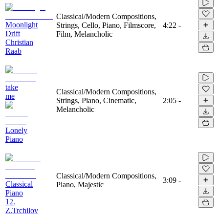
Classical/Modern Compositions,
Moonlight
Strings, Cello, Piano, Filmscore,
4:22
-
Drift
Film, Melancholic
Christian
Raab
take
Classical/Modern Compositions,
me
Strings, Piano, Cinematic,
2:05
-
Melancholic
Lonely
Piano
Classical/Modern Compositions,
3:09
-
Classical
Piano, Majestic
Piano
12.
Z.Trchilov