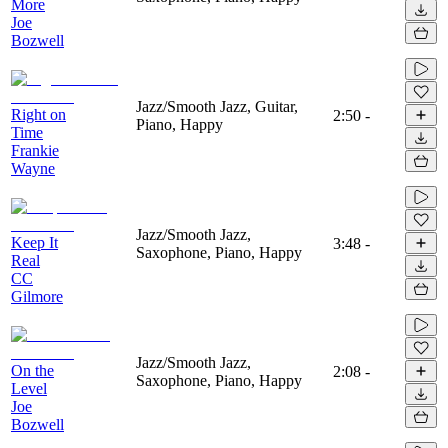
More
Joe
Bozwell
Jazz/Smooth Jazz, Guitar,
Right on
2:50
-
Piano, Happy
Time
Frankie
Wayne
Jazz/Smooth Jazz,
Keep It
3:48
-
Saxophone, Piano, Happy
Real
CC
Gilmore
Jazz/Smooth Jazz,
On the
2:08
-
Saxophone, Piano, Happy
Level
Joe
Bozwell