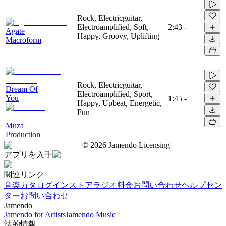
Rock, Electricguitar,
Electroamplified, Soft,
2:43
-
Agate
Happy, Groovy, Uplifting
Macroform
Rock, Electricguitar,
Dream Of
Electroamplified, Sport,
You
1:45
-
Happy, Upbeat, Energetic,
Fun
Muza
Production
©
2026
Jamendo Licensing
アプリを入手
関連リンク
音楽カタログ
インストアラジオ
料金
お問い合わせ
ヘルプセン
ター
お問い合わせ
Jamendo
Jamendo for Artists
Jamendo Music
法的情報