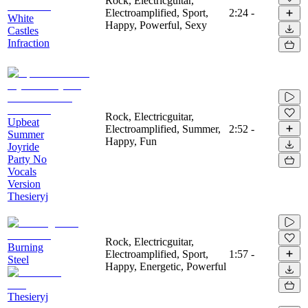
Rock, Electricguitar,
Electroamplified, Sport,
2:24
-
White
Happy, Powerful, Sexy
Castles
Infraction
Rock, Electricguitar,
Upbeat
Electroamplified, Summer,
2:52
-
Summer
Happy, Fun
Joyride
Party No
Vocals
Version
Thesieryj
Rock, Electricguitar,
Burning
Electroamplified, Sport,
1:57
-
Steel
Happy, Energetic, Powerful
Thesieryj