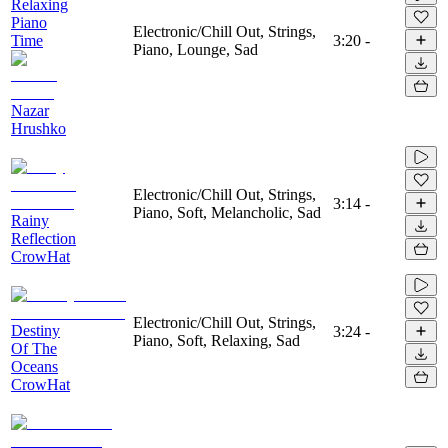
Relaxing
Piano
Electronic/Chill Out, Strings,
Time
3:20
-
Piano, Lounge, Sad
Nazar
Hrushko
Electronic/Chill Out, Strings,
3:14
-
Piano, Soft, Melancholic, Sad
Rainy
Reflection
CrowHat
Electronic/Chill Out, Strings,
Destiny
3:24
-
Piano, Soft, Relaxing, Sad
Of The
Oceans
CrowHat