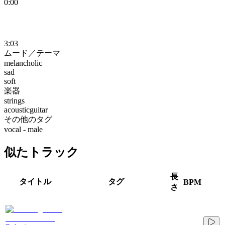
0:00
3:03
ムード／テーマ
melancholic
sad
soft
楽器
strings
acousticguitar
その他のタグ
vocal - male
似たトラック
長
タイトル
タグ
BPM
さ