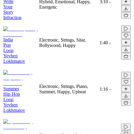
Write
Hybrid, Emotional, Happy,
3:10
-
Your
Energetic
Story
Infraction
India
Electronic, Strings, Sitar,
1:40
-
Pop
Bollywood, Happy
Loop
Yevhen
Lokhmatov
Electronic, Strings, Piano,
Summer
1:16
-
Summer, Happy, Upbeat
Hip Hop
Loop
Yevhen
Lokhmatov