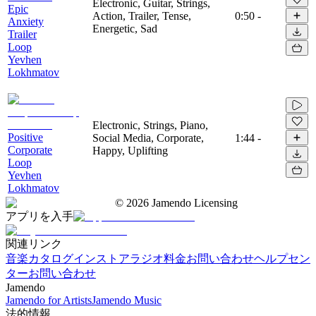
Electronic, Guitar, Strings,
Epic
Action, Trailer, Tense,
0:50
-
Anxiety
Energetic, Sad
Trailer
Loop
Yevhen
Lokhmatov
Electronic, Strings, Piano,
Positive
Social Media, Corporate,
1:44
-
Corporate
Happy, Uplifting
Loop
Yevhen
Lokhmatov
©
2026
Jamendo Licensing
アプリを入手
関連リンク
音楽カタログ
インストアラジオ
料金
お問い合わせ
ヘルプセン
ター
お問い合わせ
Jamendo
Jamendo for Artists
Jamendo Music
法的情報