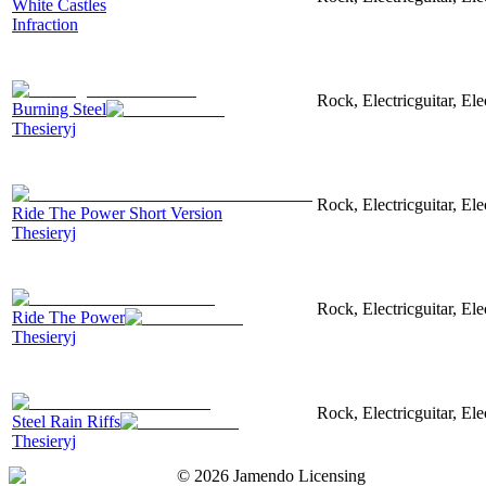
White Castles
Infraction
Rock, Electricguitar, El
Burning Steel
Thesieryj
Rock, Electricguitar, El
Ride The Power Short Version
Thesieryj
Rock, Electricguitar, El
Ride The Power
Thesieryj
Rock, Electricguitar, El
Steel Rain Riffs
Thesieryj
©
2026
Jamendo Licensing