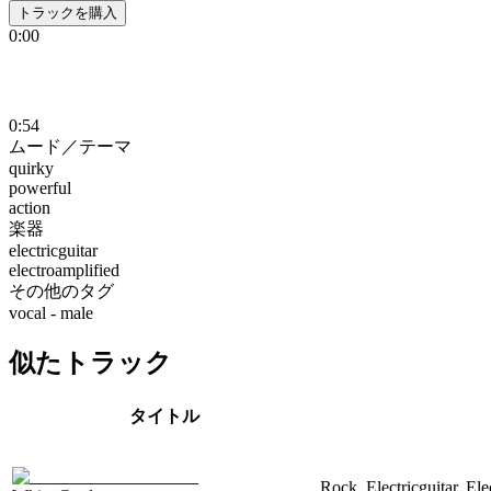
トラックを購入
0:00
0:54
ムード／テーマ
quirky
powerful
action
楽器
electricguitar
electroamplified
その他のタグ
vocal - male
似たトラック
タイトル
Rock, Electricguitar, El