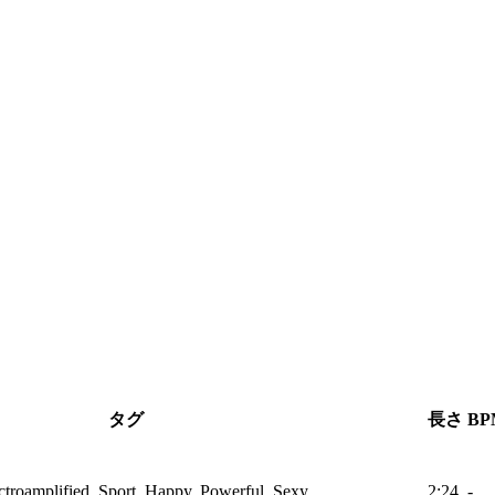
タグ
長さ
BP
ectroamplified, Sport, Happy, Powerful, Sexy
2:24
-