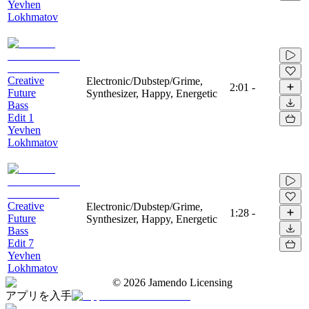
Yevhen
Lokhmatov
Creative
Electronic/Dubstep/Grime,
2:01
-
Future
Synthesizer, Happy, Energetic
Bass
Edit 1
Yevhen
Lokhmatov
Creative
Electronic/Dubstep/Grime,
1:28
-
Future
Synthesizer, Happy, Energetic
Bass
Edit 7
Yevhen
Lokhmatov
©
2026
Jamendo Licensing
アプリを入手