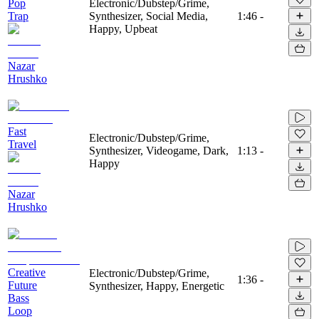
Pop
Electronic/Dubstep/Grime,
Trap
Synthesizer, Social Media,
1:46
-
Happy, Upbeat
Nazar
Hrushko
Fast
Electronic/Dubstep/Grime,
Travel
Synthesizer, Videogame, Dark,
1:13
-
Happy
Nazar
Hrushko
Creative
Electronic/Dubstep/Grime,
1:36
-
Future
Synthesizer, Happy, Energetic
Bass
Loop