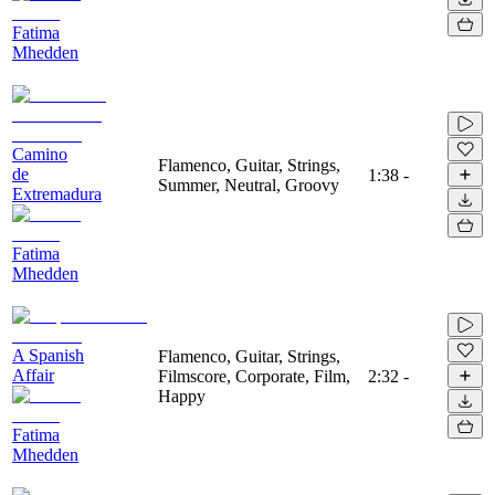
Fatima
Mhedden
Camino
Flamenco, Guitar, Strings,
de
1:38
-
Summer, Neutral, Groovy
Extremadura
Fatima
Mhedden
A Spanish
Flamenco, Guitar, Strings,
Affair
Filmscore, Corporate, Film,
2:32
-
Happy
Fatima
Mhedden