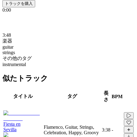
トラックを購入
0:00
3:48
楽器
guitar
strings
その他のタグ
instrumental
似たトラック
長
タイトル
タグ
BPM
さ
Fiesta en
Flamenco, Guitar, Strings,
Sevilla
3:38
-
Celebration, Happy, Groovy