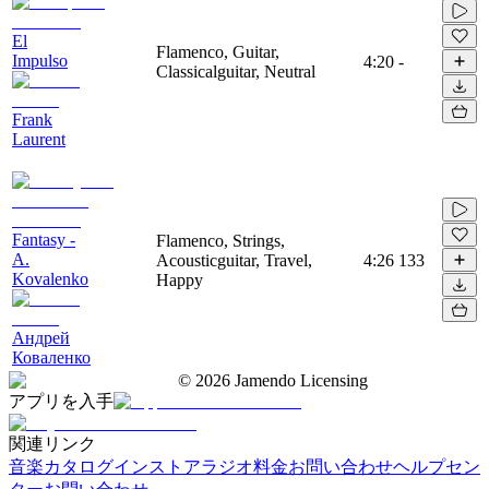
El
Flamenco, Guitar,
Impulso
4:20
-
Classicalguitar, Neutral
Frank
Laurent
Fantasy -
Flamenco, Strings,
A.
Acousticguitar, Travel,
4:26
133
Kovalenko
Happy
Андрей
Коваленко
©
2026
Jamendo Licensing
アプリを入手
関連リンク
音楽カタログ
インストアラジオ
料金
お問い合わせ
ヘルプセン